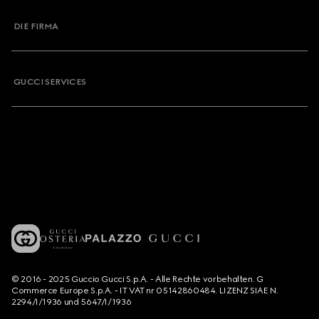
DIE FIRMA
GUCCI SERVICES
© 2016 - 2025 Guccio Gucci S.p.A. - Alle Rechte vorbehalten. G
Commerce Europe S.p.A. - IT VAT nr 05142860484. LIZENZ SIAE N.
2294/I/1936 und 5647/I/1936