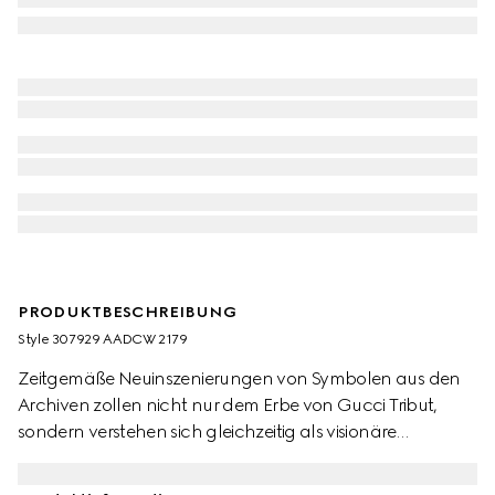
PRODUKTBESCHREIBUNG
Style ‎307929 AADCW 2179
Zeitgemäße Neuinszenierungen von Symbolen aus den
Archiven zollen nicht nur dem Erbe von Gucci Tribut,
sondern verstehen sich gleichzeitig als visionäre
Zukunftsideen. Inspiriert vom unverkennbaren Loafer des
Hauses erscheint dieses Modell aus Leder als