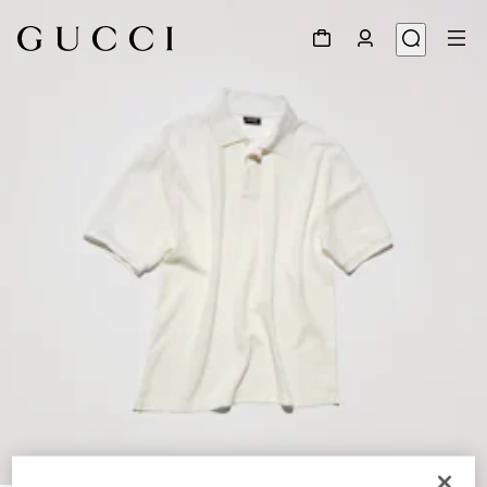
1
/
6