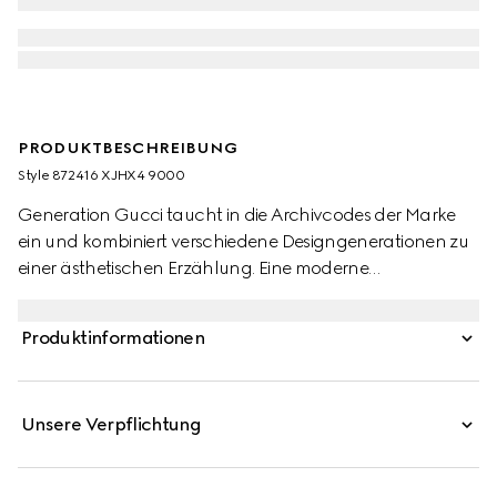
PRODUKTBESCHREIBUNG
Style ‎872416 XJHX4 9000
Generation Gucci taucht in die Archivcodes der Marke
ein und kombiniert verschiedene Designgenerationen zu
einer ästhetischen Erzählung. Eine moderne
Interpretation des Web verziert essentielle Ready-to-
Wear-Kleidung, die erhabene Texturen und
Produktinformationen
zeitgenössische Details hervorhebt. Das GG Monogramm
definiert dieses Poloshirt, das aus GG leichtem
technischem Kersey-Jacquard gefertigt ist.
Unsere Verpflichtung