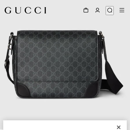
1
/
7