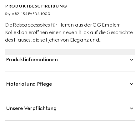
PRODUKTBESCHREIBUNG
Style ‎821154 FAED4 1000
Die Reiseaccessoires für Herren aus der GG Emblem
Kollektion eröffnen einen neuen Blick auf die Geschichte
des Hauses, die seit jeher von Eleganz und
Handwerkskunst geprägt ist. Diese Umhängetasche
besteht aus dem neuen, beschichteten
Produktinformationen
GG Monogramm-Stoff in Schwarz und ist mit einem
Reißverschlussfach im Inneren sowie einem verstellbaren
Schulterriemen ausgestattet.
Material und Pflege
Unsere Verpflichtung