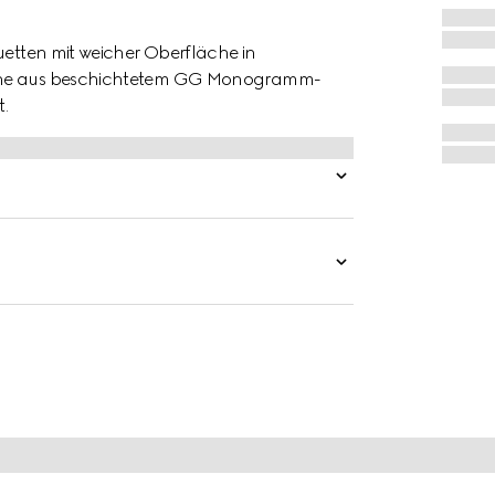
uetten mit weicher Oberfläche in
asche aus beschichtetem GG Monogramm-
.