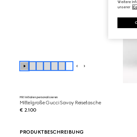
Weitere In
unserer
Co
+
5
Mit Initialen personalisieren
Mittelgroße Gucci Savoy Reisetasche
€ 2.100
PRODUKTBESCHREIBUNG