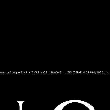
mmerce Europe S.p.A. - IT VAT nr 05142860484. LIZENZ SIAE N. 2294/I/1936 und