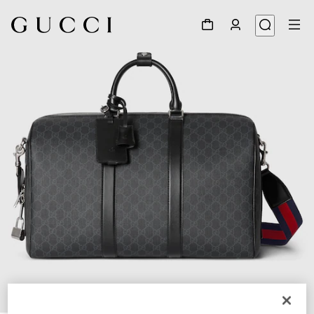
1
/
8