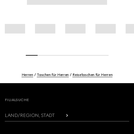
Herren
Taschen für Herren
Reisetaschen für Herren
Footer
FILIALSUCHE
LAND/REGION, STADT