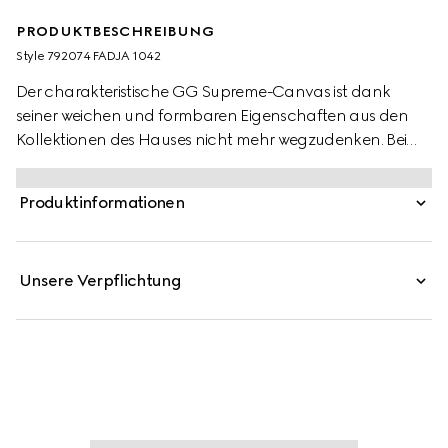
PRODUKTBESCHREIBUNG
Style ‎792074 FADJA 1042
Der charakteristische GG Supreme-Canvas ist dank
seiner weichen und formbaren Eigenschaften aus den
Kollektionen des Hauses nicht mehr wegzudenken. Bei
dieser Reisetasche erscheint das Material, das aus
beschichtetem Mikrofaserstoff gefertigt wird, in einer
Produktinformationen
vollständig in Schwarz gehaltenen Variante. Komplettiert
wird das Modell von einem farblich abgestimmten
Lederbesatz, während das Web aus den Archiven für
Unsere Verpflichtung
einen subtilen Farbakzent sorgt.