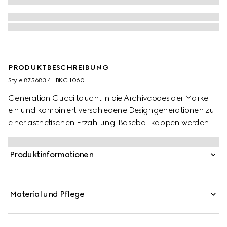
PRODUKTBESCHREIBUNG
Style ‎875683 4HBKC 1060
Generation Gucci taucht in die Archivcodes der Marke
ein und kombiniert verschiedene Designgenerationen zu
einer ästhetischen Erzählung. Baseballkappen werden
als zusammendrückbare Styles neu interpretiert, alle mit
einem neuen verstellbaren Verschluss auf der Rückseite.
Produktinformationen
Dieser Stil zeichnet sich durch die Gucci Wappenstickerei
aus.
Material und Pflege