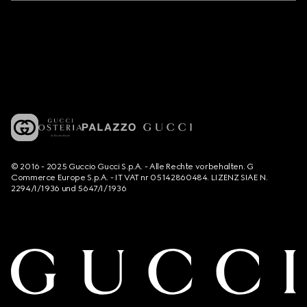
© 2016 - 2025 Guccio Gucci S.p.A. - Alle Rechte vorbehalten. G
Commerce Europe S.p.A. - IT VAT nr 05142860484. LIZENZ SIAE N.
2294/I/1936 und 5647/I/1936