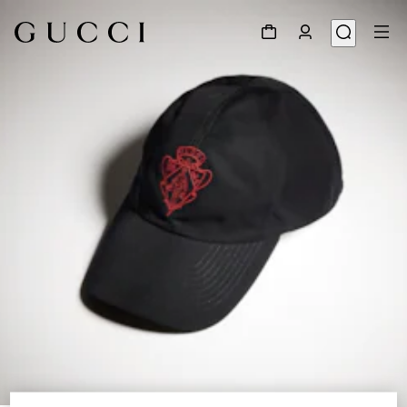
1
/
6