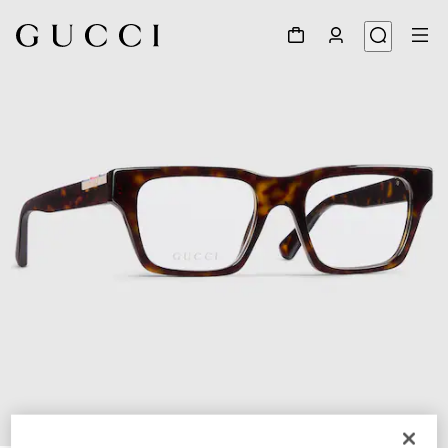
1
/
4