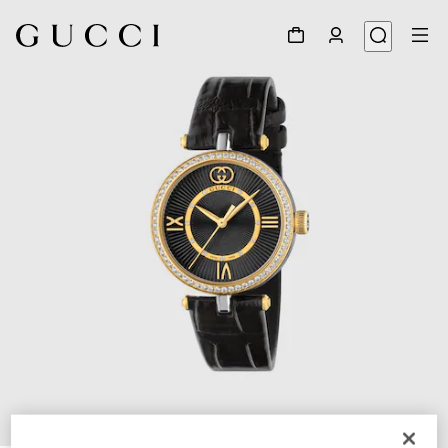
1
/
4