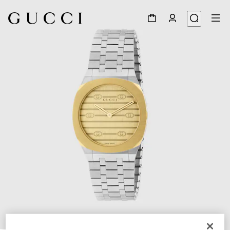
1
/
5