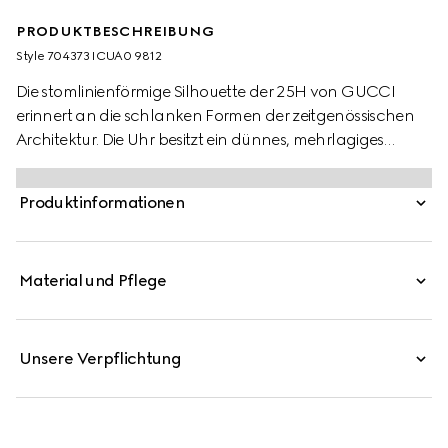
PRODUKTBESCHREIBUNG
Style ‎704373 ICUA0 9812
Die stomlinienförmige Silhouette der 25H von GUCCI
erinnert an die schlanken Formen der zeitgenössischen
Architektur. Die Uhr besitzt ein dünnes, mehrlagiges
Gehäuse und ein fünfgliedriges Armband aus Stahl.
Monogramm-Details und ein goldfarbenes Zifferblatt
Produktinformationen
machen das Design perfekt.
Material und Pflege
Unsere Verpflichtung