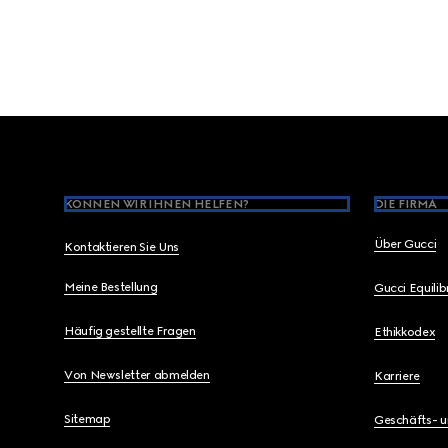
Footer
KÖNNEN WIR IHNEN HELFEN?
DIE FIRMA
Über Gucci
Kontaktieren Sie Uns
Meine Bestellung
Gucci Equili
Häufig gestellte Fragen
Ethikkodex
Von Newsletter abmelden
Karriere
Sitemap
Geschäfts- 