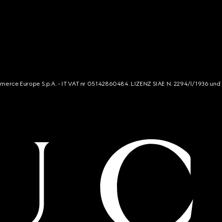
mmerce Europe S.p.A. - IT VAT nr 05142860484. LIZENZ SIAE N. 2294/I/1936 und