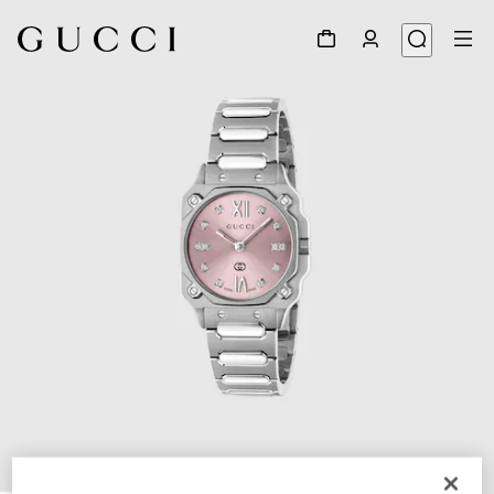
1
/
4