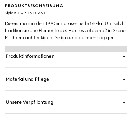
PRODUKTBESCHREIBUNG
Style ‎811579 I16F0 8591
Die erstmals in den 1970ern präsentierte G-Flat Uhr setzt
traditionsreiche Elemente des Hauses zeitgemäß in Szene.
Mit ihrem achteckigen Design und der mehrlagigen
Silhouette erinnert sie an architektonische Formen aus
ihrer Entstehungszeit. Dieses aus Edelstahl gefertigte
Produktinformationen
Modell verfügt über ein rosafarbenes, galvanisiertes
Zifferblatt und diamantbesetzte Indizes.
Material und Pflege
Unsere Verpflichtung