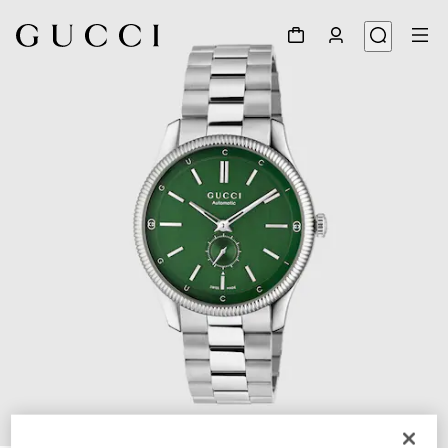
1
/
4