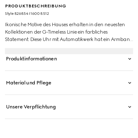
PRODUKTBESCHREIBUNG
Style ‎826854 I1600 8512
Ikonische Motive des Hauses erhalten in den neuesten
Kollektionen der G-Timeless Linie ein farbliches
Statement. Diese Uhr mit Automatikwerk hat ein Armband
aus Edelstahl und ein grünes Zifferblatt mit einer kleinen
Sekundenanzeige.
Produktinformationen
Material und Pflege
Unsere Verpflichtung