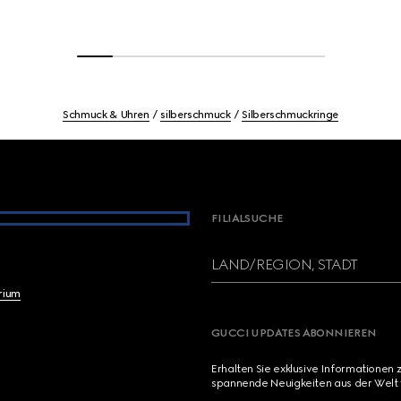
Schmuck & Uhren
silberschmuck
Silberschmuckringe
FILIALSUCHE
LAND/REGION, STADT
brium
GUCCI UPDATES ABONNIEREN
Erhalten Sie exklusive Informationen 
spannende Neuigkeiten aus der Welt 