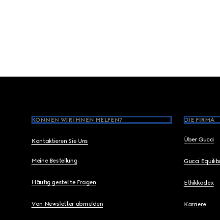
Footer
KÖNNEN WIR IHNEN HELFEN?
DIE FIRMA
Über Gucci
Kontaktieren Sie Uns
Meine Bestellung
Gucci Equili
Häufig gestellte Fragen
Ethikkodex
Von Newsletter abmelden
Karriere