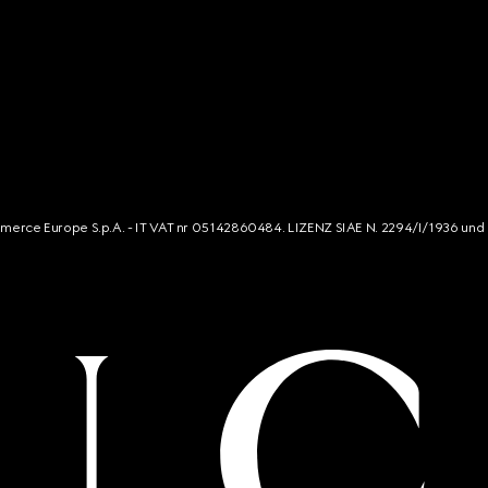
mmerce Europe S.p.A. - IT VAT nr 05142860484. LIZENZ SIAE N. 2294/I/1936 und