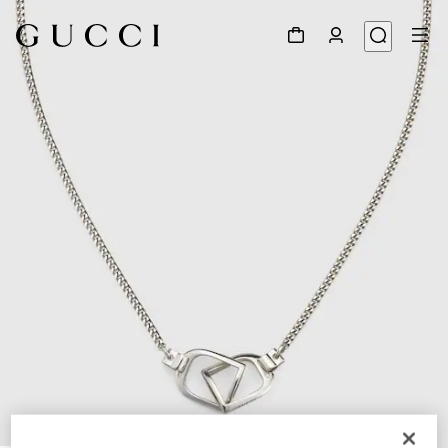
1
/
5