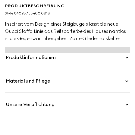
PRODUKTBESCHREIBUNG
Style ‎840987 J8400 0818
Inspiriert vom Design eines Steigbügels lässt die neue
Gucci Staffa Linie das Reitsporterbe des Hauses nahtlos
in die Gegenwart übergehen. Zarte Gliederhalsketten
und Armbänder greifen das Motiv in Form von
Anhängern, Schmuckelementen oder als Teil des
Produktinformationen
Verschlusses auf. Darüber hinaus verleiht das Detail einer
Reihe von Ringen und Ohrringen eine zeitgemäße
Silhouette.
Material und Pflege
Unsere Verpflichtung