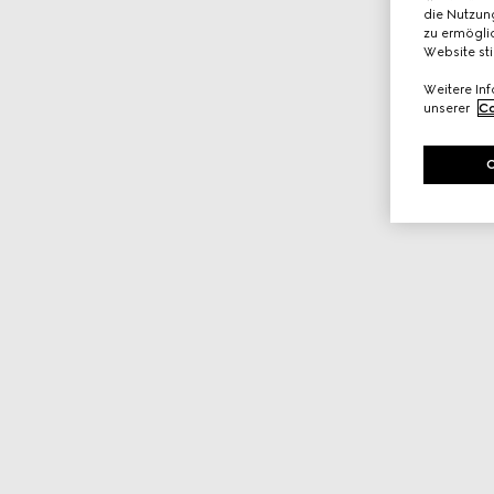
die Nutzung
zu ermöglic
Website st
Weitere In
unserer
Co