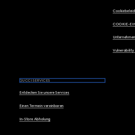
Cookiebeleid
COOKIE-EI
Unternehmen
Vulnerability
GUCCI SERVICES
Entdecken Sie unsere Services
Einen Termein vereinbaren
In-Store Abholung