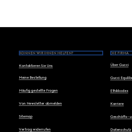
Footer
KÖNNEN WIR IHNEN HELFEN?
DIE FIRMA
Über Gucci
Kontaktieren Sie Uns
Meine Bestellung
Gucci Equili
Häufig gestellte Fragen
Ethikkodex
Von Newsletter abmelden
Karriere
Sitemap
Geschäfts- 
Vertrag widerrufen
Datenschutz