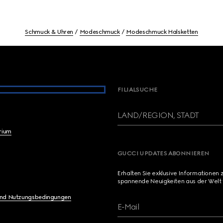
Schmuck & Uhren
Modeschmuck
Modeschmuck Halsketten
FILIALSUCHE
LAND/REGION, STADT
brium
GUCCI UPDATES ABONNIEREN
Erhalten Sie exklusive Informationen 
spannende Neuigkeiten aus der Welt 
und Nutzungsbedingungen
E-Mail