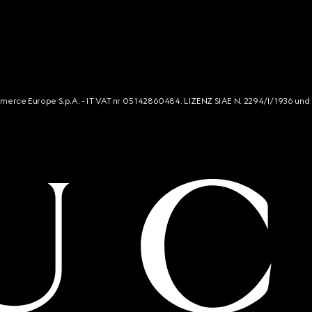
mmerce Europe S.p.A. - IT VAT nr 05142860484. LIZENZ SIAE N. 2294/I/1936 und