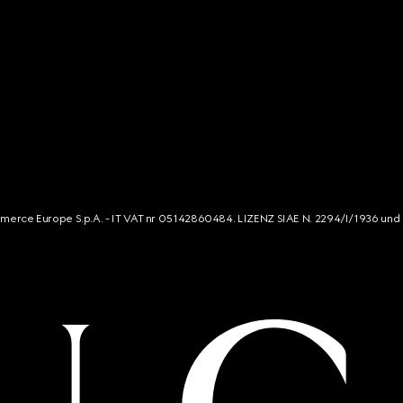
mmerce Europe S.p.A. - IT VAT nr 05142860484. LIZENZ SIAE N. 2294/I/1936 und