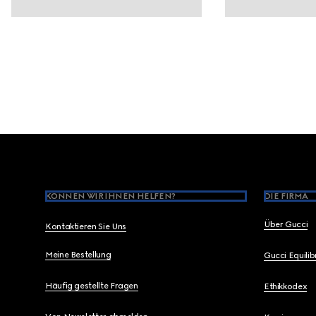
Footer
KÖNNEN WIR IHNEN HELFEN?
DIE FIRMA
Über Gucci
Kontaktieren Sie Uns
Meine Bestellung
Gucci Equili
Häufig gestellte Fragen
Ethikkodex