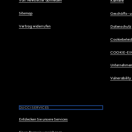
Von Newsletter abmelden
Karriere
Sitemap
Geschäfts- 
Vertrag widerrufen
Datenschutz
Cookiebeleid
COOKIE-EI
Unternehmen
Vulnerability
GUCCI SERVICES
Entdecken Sie unsere Services