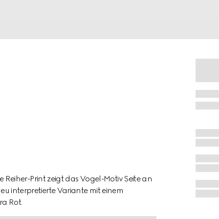
eiher-Print zeigt das Vogel-Motiv Seite an
neu interpretierte Variante mit einem
ra Rot.