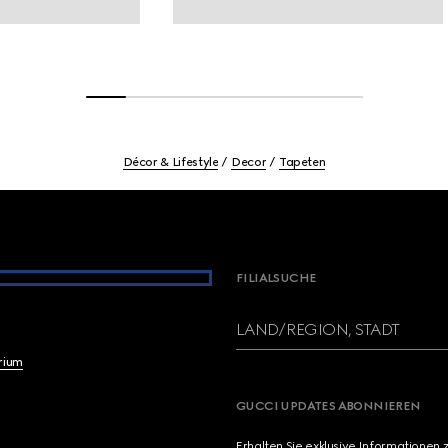
Décor & Lifestyle
Decor
Tapeten
FILIALSUCHE
LAND/REGION, STADT
brium
GUCCI UPDATES ABONNIEREN
Erhalten Sie exklusive Informationen 