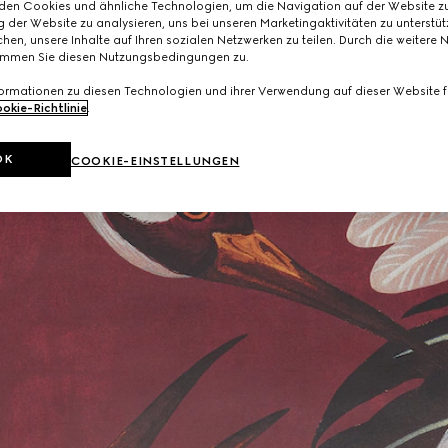
den Cookies und ähnliche Technologien, um die Navigation auf der Website zu
 der Website zu analysieren, uns bei unseren Marketingaktivitäten zu unterstü
hen, unsere Inhalte auf Ihren sozialen Netzwerken zu teilen. Durch die weitere 
immen Sie diesen Nutzungsbedingungen zu.
formationen zu diesen Technologien und ihrer Verwendung auf dieser Website fi
okie-Richtlinie
.
OK
COOKIE-EINSTELLUNGEN