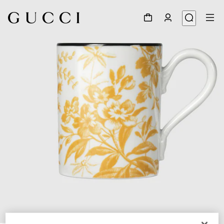
1
/
3