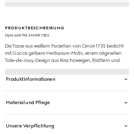
PRODUKTBESCHREIBUNG
Style ‎668798 ZAH9R 7385
Die Tasse aus weißem Porzellan von Ginori 1735 besticht
mit Guccis gelbem Herbarium-Motiv, einem originellen
Toile-de-Jouy-Design aus Kirschzweigen, Blättern und
Blüten, das von alten Stoffen inspiriert ist. Kann mit den
passenden Geschirrteilen zu einem vollständigen Set
Produktinformationen
kombiniert werden.
Material und Pflege
Unsere Verpflichtung