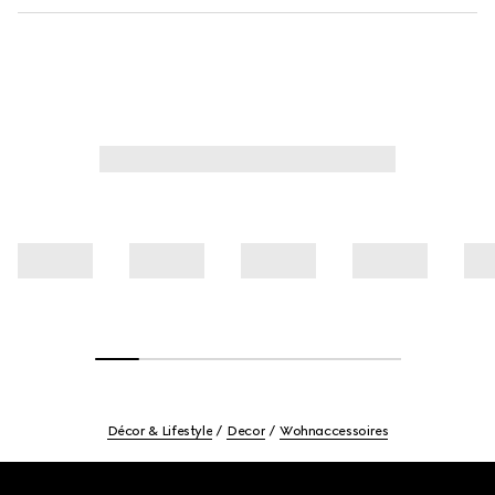
Décor & Lifestyle
Decor
Wohnaccessoires
Footer