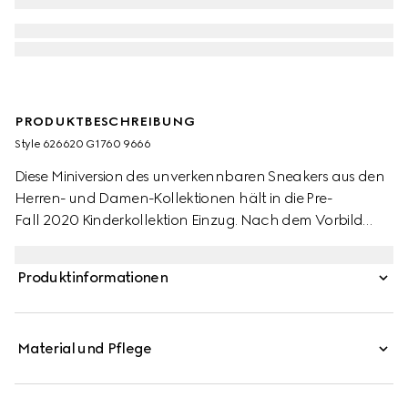
PRODUKTBESCHREIBUNG
Style ‎626620 G1760 9666
Diese Miniversion des unverkennbaren Sneakers aus den
Herren- und Damen-Kollektionen hält in die Pre-
Fall 2020 Kinderkollektion Einzug. Nach dem Vorbild
klassischer Designs aus den 70ern ist der Screener, der
nach einem bestimmten Block beim Basketball benannt
Produktinformationen
ist, mit dem Web an der Seite und dem Gucci Vintage-
Logo verziert und präsentiert sich mit einem
durchgehenden Distressed-Effekt.
Material und Pflege