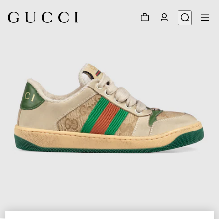
1
/
5