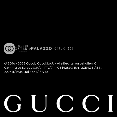
© 2016 - 2025 Guccio Gucci S.p.A. - Alle Rechte vorbehalten. G
Commerce Europe S.p.A. - IT VAT nr 05142860484. LIZENZ SIAE N.
2294/I/1936 und 5647/I/1936