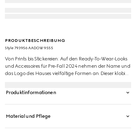
PRODUKTBESCHREIBUNG
Style ‎793956 AADOW 9555
Von Prints bis Stickereien: Auf den Ready-To-Wear-Looks
und Accessoires für Pre-Fall 2024 nehmen der Name und
das Logo des Hauses vielfältige Formen an. Dieser klobige
Sneaker erscheint in einem Design aus weißem Leder und
GG Canvas. Komplettiert wird das Modell vom Web sowie
Produktinformationen
von einem Etikett mit Gucci Vintage-Logo.
Material und Pflege