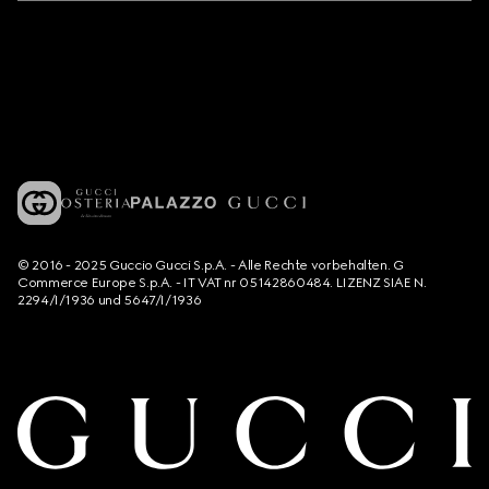
© 2016 - 2025 Guccio Gucci S.p.A. - Alle Rechte vorbehalten. G
Commerce Europe S.p.A. - IT VAT nr 05142860484. LIZENZ SIAE N.
2294/I/1936 und 5647/I/1936