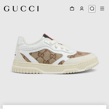
1
/
5