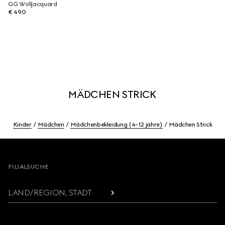
GG Wolljacquard
€ 490
MÄDCHEN STRICK
Kinder
Mädchen
Mädchenbekleidung (4-12 jahre)
Mädchen Strick
Footer
FILIALSUCHE
LAND/REGION, STADT