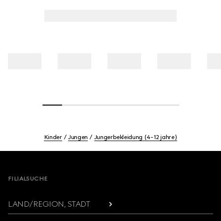
Kinder
Jungen
Jungerbekleidung (4-12 jahre)
Footer
FILIALSUCHE
LAND/REGION, STADT