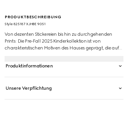
PRODUKTBESCHREIBUNG
Style ‎825187 XJHBE 9051
Von dezenten Stickereien bis hin zu durchgehenden
Prints: Die Pre-Fall 2025 Kinderkollektion ist von
charakteristischen Motiven des Hauses geprägt, die auf
vielfältige Weise in Szene gesetzt werden. Dieses Kinder-T-
Shirt aus weichem Baumwolljersey zeichnet sich durch
Produktinformationen
einen Gucci Patch und einen kontrastierenden Besatz
aus.
Unsere Verpflichtung