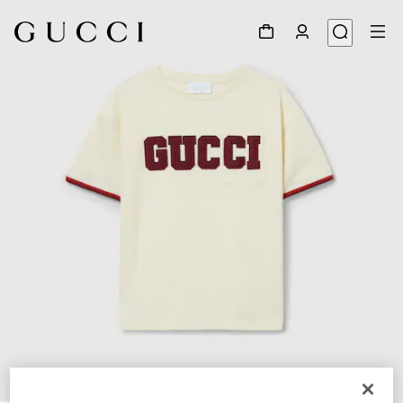
1
/
4