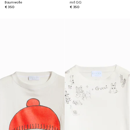
Baumwolle
mit GG
€ 350
€ 350