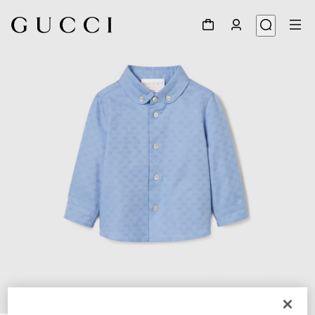
1
/
4