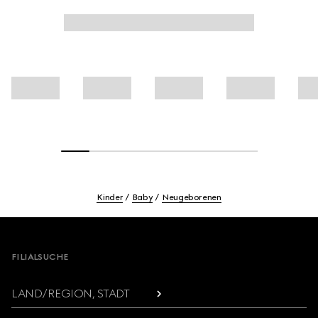
Kinder
Baby
Neugeborenen
Footer
FILIALSUCHE
LAND/REGION, STADT