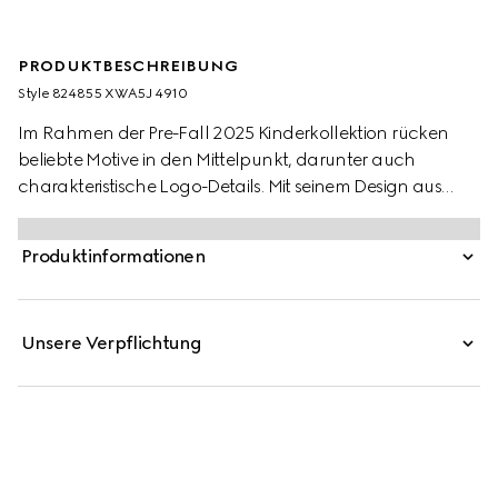
PRODUKTBESCHREIBUNG
Style ‎824855 XWA5J 4910
Im Rahmen der Pre-Fall 2025 Kinderkollektion rücken
beliebte Motive in den Mittelpunkt, darunter auch
charakteristische Logo-Details. Mit seinem Design aus
Oxford-Baumwolle mit GG Mignon ist dieses Hemd für
Babys eine Hommage an das Monogramm-Logo des
Produktinformationen
Hauses.
Unsere Verpflichtung