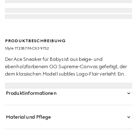
PRODUKTBESCHREIBUNG
Style ‎772387 FACX3 9752
Der Ace Sneaker für Babys ist aus beige- und
ebenholzfarbenem GG Supreme-Canvas gefertigt, der
dem klassischen Modell subtiles Logo-Flair verleiht. Ein
Klettverschluss rundet das Design ab.
Produktinformationen
Material und Pflege