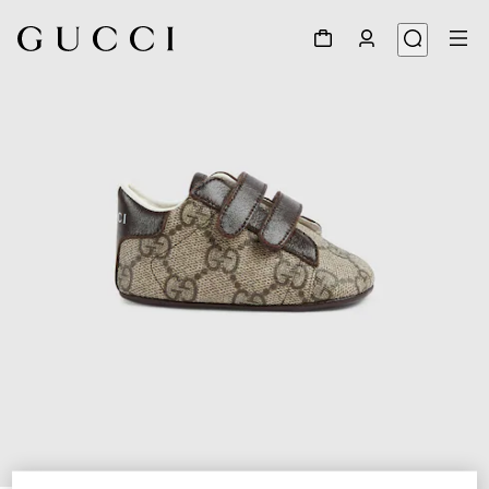
1
/
5