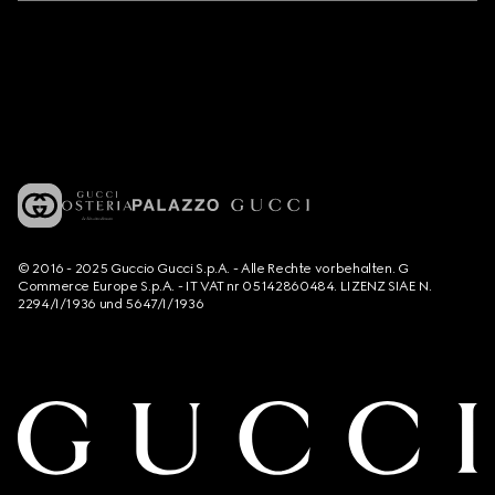
© 2016 - 2025 Guccio Gucci S.p.A. - Alle Rechte vorbehalten. G
Commerce Europe S.p.A. - IT VAT nr 05142860484. LIZENZ SIAE N.
2294/I/1936 und 5647/I/1936