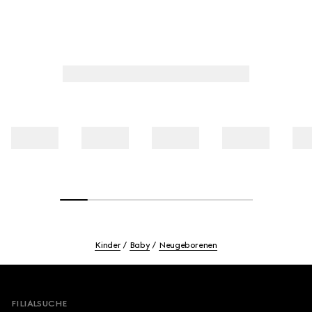
Kinder
Baby
Neugeborenen
Footer
FILIALSUCHE