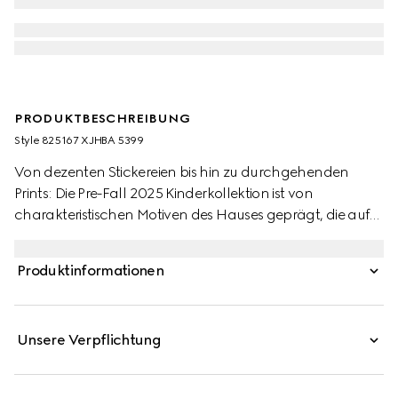
PRODUKTBESCHREIBUNG
Style ‎825167 XJHBA 5399
Von dezenten Stickereien bis hin zu durchgehenden
Prints: Die Pre-Fall 2025 Kinderkollektion ist von
charakteristischen Motiven des Hauses geprägt, die auf
vielfältige Weise in Szene gesetzt werden. Mit seinem
Design aus GG Baumwoll-Piqué ist dieses Poloshirt für
Produktinformationen
Babys eine Hommage an das unverkennbare
Monogramm-Logo des Hauses.
Unsere Verpflichtung