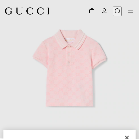
1
/
3