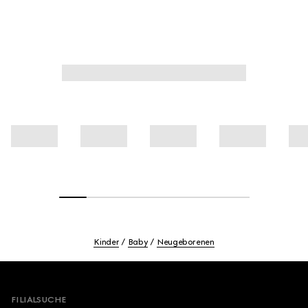
Kinder
Baby
Neugeborenen
Footer
FILIALSUCHE