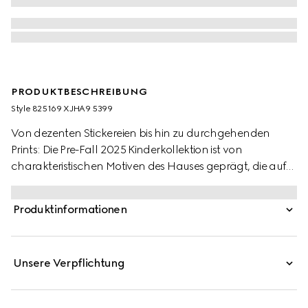
PRODUKTBESCHREIBUNG
Style ‎825169 XJHA9 5399
Von dezenten Stickereien bis hin zu durchgehenden
Prints: Die Pre-Fall 2025 Kinderkollektion ist von
charakteristischen Motiven des Hauses geprägt, die auf
vielfältige Weise in Szene gesetzt werden. Dieses zweiteilige
Baby-Geschenkset umfasst einen langärmligen Einteiler
Produktinformationen
mit dazu passendem Mützchen aus GG Baumwoll-Piqué.
Unsere Verpflichtung