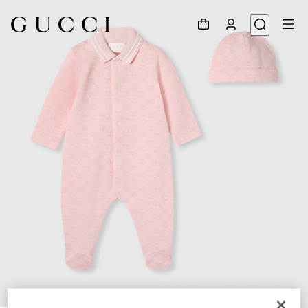
1
/
3