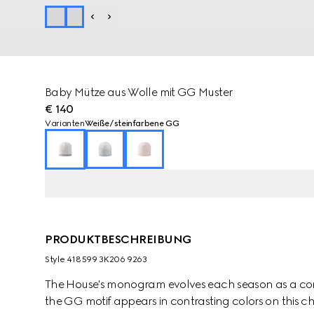
Baby Mütze aus Wolle mit GG Muster
€ 140
Varianten
Weiße/steinfarbene GG
PRODUKTBESCHREIBUNG
Style ‎418599 3K206 9263
The House's monogram evolves each season as a cont
the GG motif appears in contrasting colors on this chi