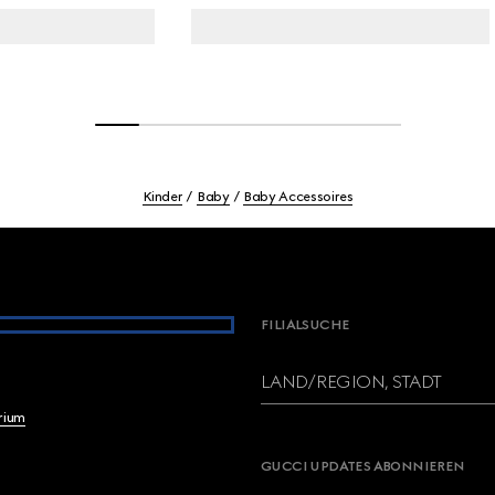
Kinder
Baby
Baby Accessoires
FILIALSUCHE
LAND/REGION, STADT
brium
GUCCI UPDATES ABONNIEREN