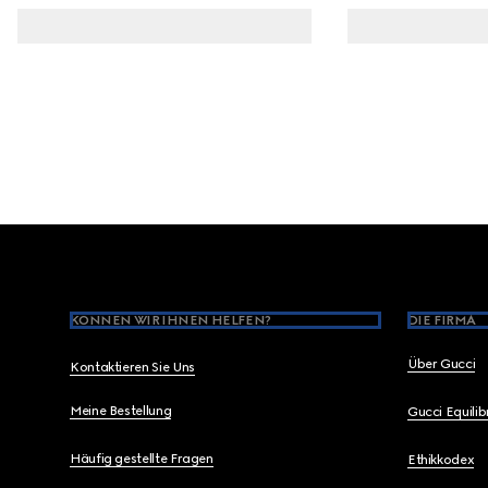
Footer
KÖNNEN WIR IHNEN HELFEN?
DIE FIRMA
Über Gucci
Kontaktieren Sie Uns
Meine Bestellung
Gucci Equili
Häufig gestellte Fragen
Ethikkodex