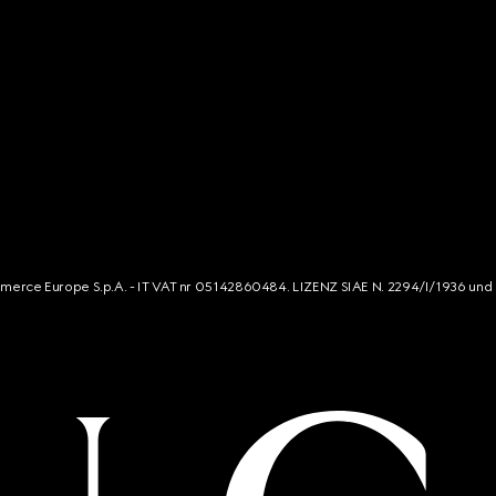
mmerce Europe S.p.A. - IT VAT nr 05142860484. LIZENZ SIAE N. 2294/I/1936 und