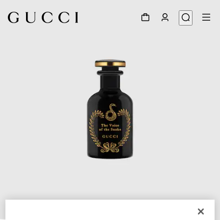
1
/
3