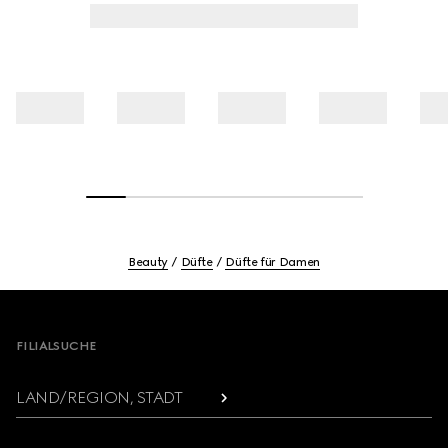
Beauty
Düfte
Düfte für Damen
Footer
FILIALSUCHE
LAND/REGION, STADT