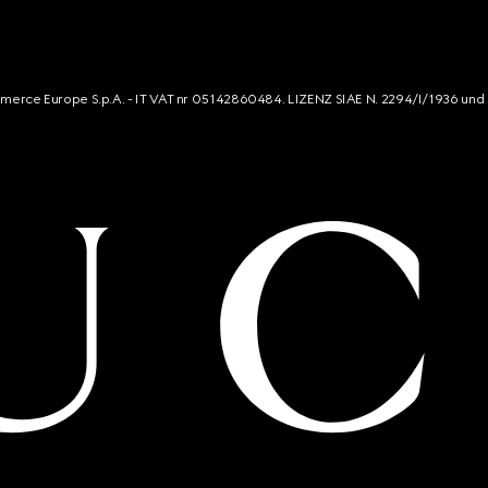
mmerce Europe S.p.A. - IT VAT nr 05142860484. LIZENZ SIAE N. 2294/I/1936 und