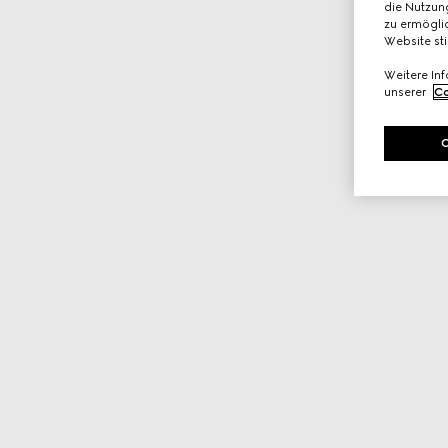
die Nutzung
zu ermöglic
Website st
Weitere In
unserer
Co