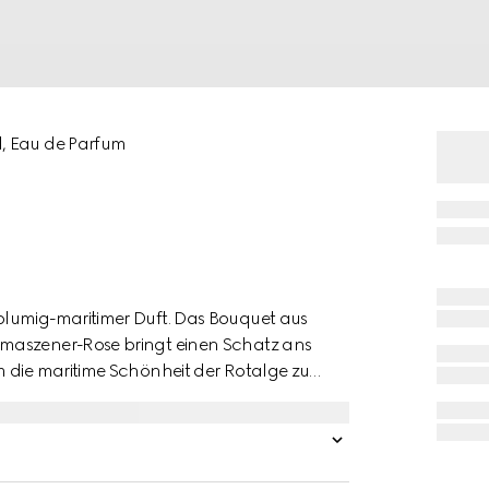
l, Eau de Parfum
blumig-maritimer Duft. Das Bouquet aus
amaszener-Rose bringt einen Schatz ans
m die maritime Schönheit der Rotalge zu
uid-Extraktionsprozess gewonnen.