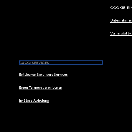
COOKIE-EI
Unternehmen
Vulnerability
GUCCI SERVICES
Entdecken Sie unsere Services
Einen Termein vereinbaren
In-Store Abholung