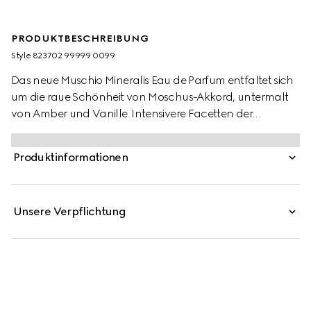
PRODUKTBESCHREIBUNG
Style ‎823702 99999 0099
Das neue Muschio Mineralis Eau de Parfum entfaltet sich
um die raue Schönheit von Moschus-Akkord, untermalt
von Amber und Vanille. Intensivere Facetten der
Moschus- und Amber-Akkorde lassen eine verführerische
Tiefe entstehen, während Absolue und Infusion der
Produktinformationen
Vanille warme, holzige Gourmand-Noten hinzufügen.
Der Duft präsentiert sich in einem eleganten schwarzen
Glasflakon, den ein Fuchs als Symbol für das Intuitive
Unsere Verpflichtung
und Geheimnisvolle ziert.