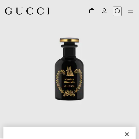
1
/
3