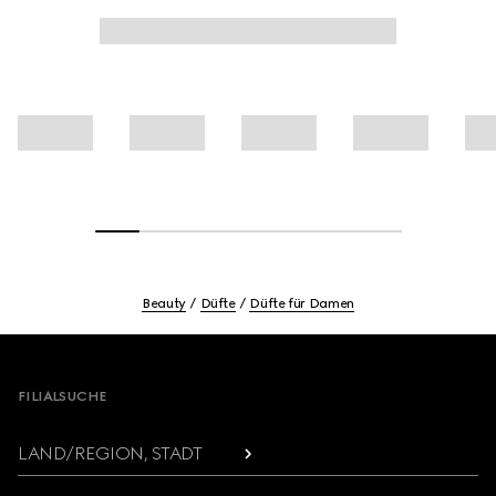
Beauty
Düfte
Düfte für Damen
Footer
FILIALSUCHE
LAND/REGION, STADT