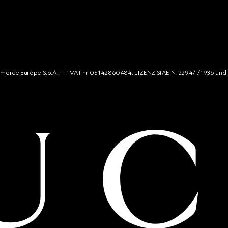
mmerce Europe S.p.A. - IT VAT nr 05142860484. LIZENZ SIAE N. 2294/I/1936 und