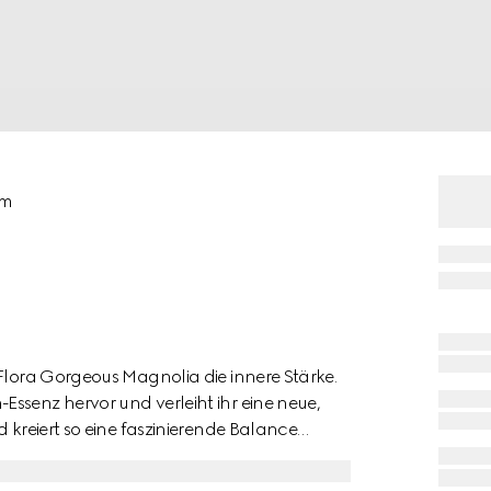
um
 Flora Gorgeous Magnolia die innere Stärke.
ssenz hervor und verleiht ihr eine neue,
d kreiert so eine faszinierende Balance
gen helle Hölzer für eine sanfte, sinnliche
ine weiche und verführerische Frische