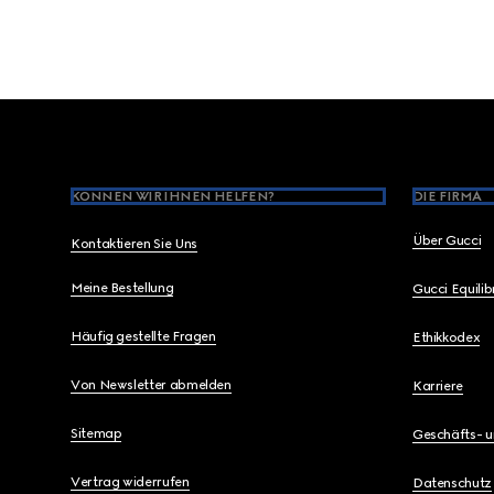
Footer
KÖNNEN WIR IHNEN HELFEN?
DIE FIRMA
Über Gucci
Kontaktieren Sie Uns
Meine Bestellung
Gucci Equili
Häufig gestellte Fragen
Ethikkodex
Von Newsletter abmelden
Karriere
Sitemap
Geschäfts- 
Vertrag widerrufen
Datenschutz