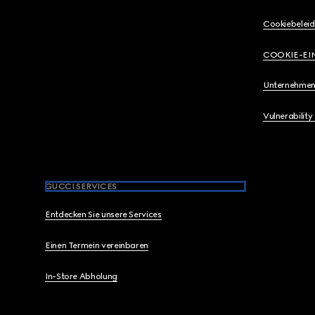
Cookiebeleid
COOKIE-EI
Unternehmen
Vulnerability
GUCCI SERVICES
Entdecken Sie unsere Services
Einen Termein vereinbaren
In-Store Abholung