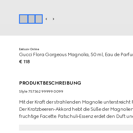
Exklusiv Online
Gucci Flora Gorgeous Magnolia, 50 ml, Eau de Parf
€ 118
PRODUKTBESCHREIBUNG
Style ‎757362 99999 0099
Mit der Kraft der strahlenden Magnolie unterstreicht
Der Kratzbeeren-Akkord hebt die Süße der Magnolien-E
fruchtige Facette. Patschuli-Essenz erdet den Duft un
zwischen Frische und Sinnlichkeit. Ergänzend dazu sor
Note. Gleichzeitig kommt mit dem Kokosnuss-Akkord e