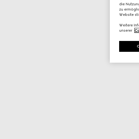
die Nutzung
zu ermöglic
Website st
Weitere In
unserer
Co