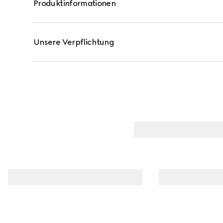
Produktinformationen
hinzu, bevor Noten aus Jasmine Sambac-Absolue sch
hervorbringen, die perfekt mit den dezenten Mosch
Unsere Verpflichtung