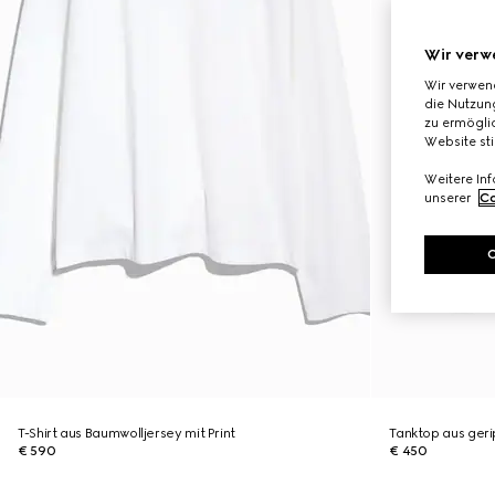
Wir verw
Wir verwen
die Nutzung
zu ermöglic
Website st
Weitere In
unserer
Co
T-Shirt aus Baumwolljersey mit Print
Tanktop aus geri
€ 590
€ 450