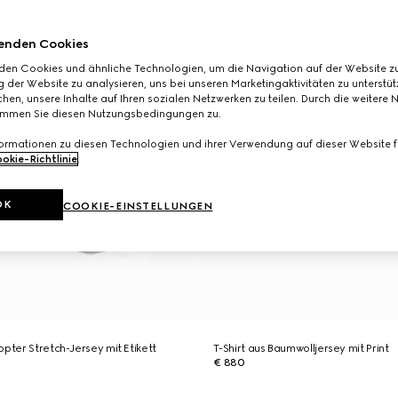
enden Cookies
den Cookies und ähnliche Technologien, um die Navigation auf der Website zu
 der Website zu analysieren, uns bei unseren Marketingaktivitäten zu unterstü
hen, unsere Inhalte auf Ihren sozialen Netzwerken zu teilen. Durch die weitere 
immen Sie diesen Nutzungsbedingungen zu.
formationen zu diesen Technologien und ihrer Verwendung auf dieser Website fi
okie-Richtlinie
.
OK
COOKIE-EINSTELLUNGEN
ppter Stretch-Jersey mit Etikett
T-Shirt aus Baumwolljersey mit Print
€ 880