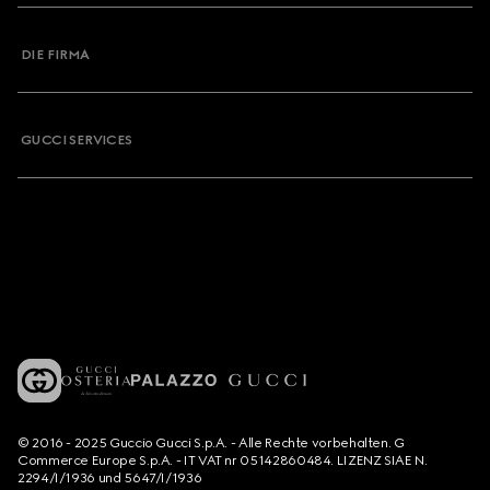
DIE FIRMA
GUCCI SERVICES
© 2016 - 2025 Guccio Gucci S.p.A. - Alle Rechte vorbehalten. G
Commerce Europe S.p.A. - IT VAT nr 05142860484. LIZENZ SIAE N.
2294/I/1936 und 5647/I/1936