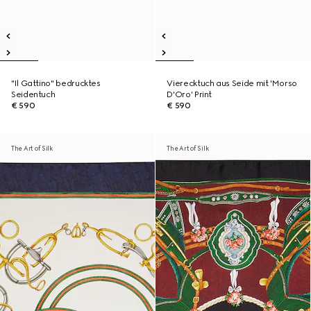
"Il Gattino" bedrucktes
Vierecktuch aus Seide mit 'Morso
Seidentuch
D'Oro' Print
€ 590
€ 590
The Art of Silk
The Art of Silk