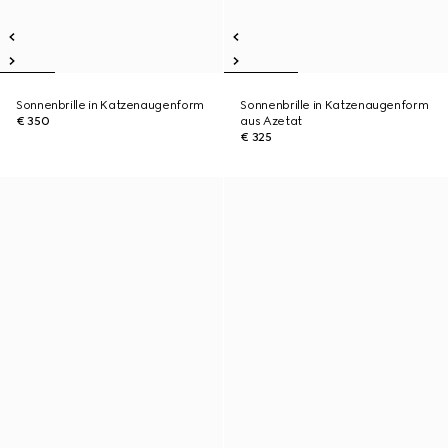
Sonnenbrille in Katzenaugenform
Sonnenbrille in Katzenaugenform
€ 350
aus Azetat
€ 325