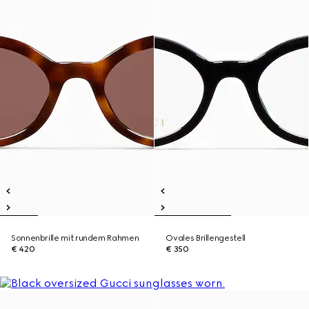
Sonnenbrille mit rundem Rahmen
Ovales Brillengestell
€ 420
€ 350