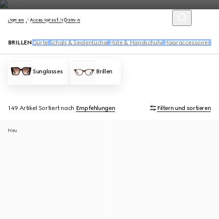
Damen
Accessoires für Damen
BRILLEN
Gürtel
Schals & Seidentücher
Hüte & Handschuhe
Haaraccessoires
So
Sunglasses
Brillen
149 Artikel
Sortiert nach
Empfehlungen
Filtern und sortieren
Neu