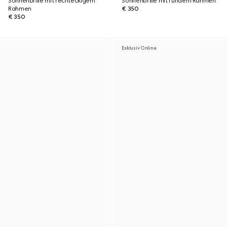
Sonnenbrille mit rechteckigem
Sonnenbrille mit rundem Rahmen
Rahmen
€ 350
€ 350
Exklusiv Online