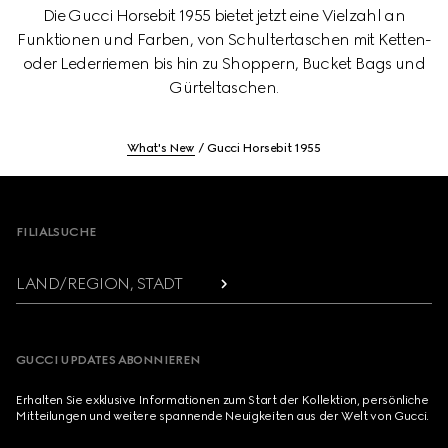
Die Gucci Horsebit 1955 bietet jetzt eine Vielzahl an
Funktionen und Farben, von Schultertaschen mit Ketten-
oder Lederriemen bis hin zu Shoppern, Bucket Bags und
Gürteltaschen.
What's New
Gucci Horsebit 1955
Footer
FILIALSUCHE
LAND/REGION, STADT
GUCCI UPDATES ABONNIEREN
Erhalten Sie exklusive Informationen zum Start der Kollektion, persönliche
Mitteilungen und weitere spannende Neuigkeiten aus der Welt von Gucci.