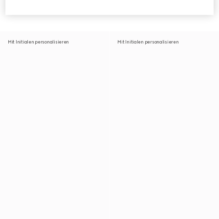
Schultertasche
Schultertasche
€ 2.980
€ 2.700
Mit Initialen personalisieren
Mit Initialen personalisieren