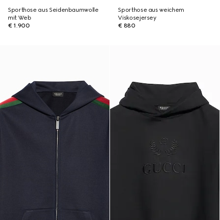
Sporthose aus Seidenbaumwolle
Sporthose aus weichem
mit Web
Viskosejersey
€ 1.900
€ 880