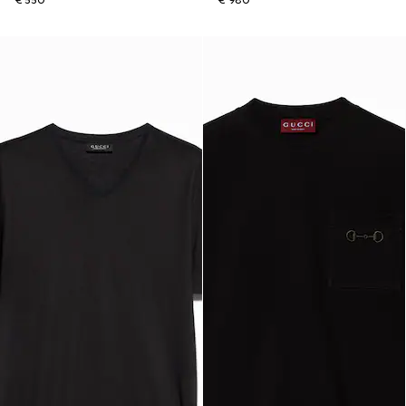
€ 550
€ 980