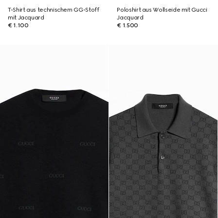
T-Shirt aus technischem GG-Stoff
Poloshirt aus Wollseide mit Gucci
mit Jacquard
Jacquard
€ 1.100
€ 1.500