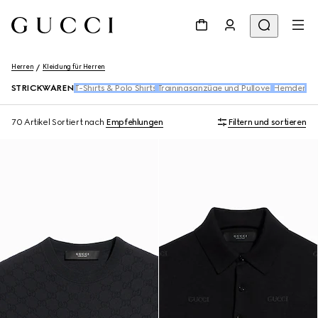
Herren
Kleidung für Herren
STRICKWAREN
T-Shirts & Polo Shirts
Trainingsanzüge und Pullover
Hemden
De
70 Artikel
Sortiert nach
Empfehlungen
Filtern und sortieren