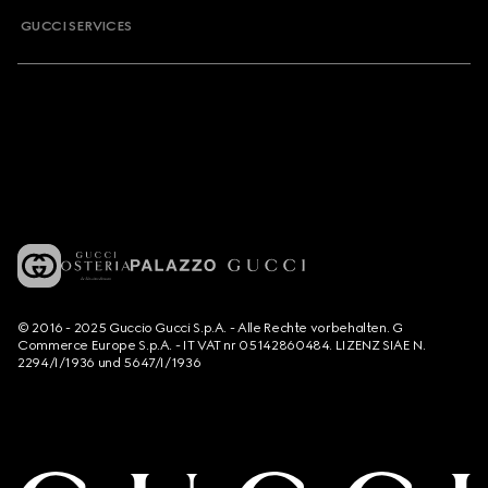
GUCCI SERVICES
© 2016 - 2025 Guccio Gucci S.p.A. - Alle Rechte vorbehalten. G
Commerce Europe S.p.A. - IT VAT nr 05142860484. LIZENZ SIAE N.
2294/I/1936 und 5647/I/1936