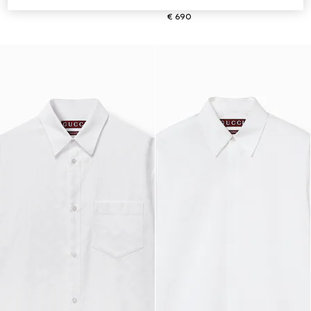
€ 840
Web
€ 690