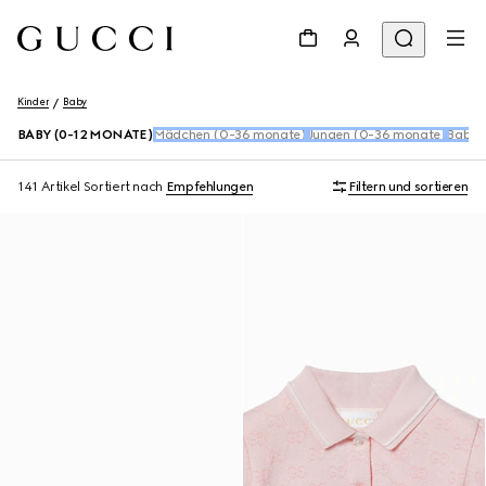
Kinder
Baby
BABY (0-12 MONATE)
Mädchen (0-36 monate)
Jungen (0-36 monate)
Baby 
141 Artikel
Sortiert nach
Empfehlungen
Filtern und sortieren