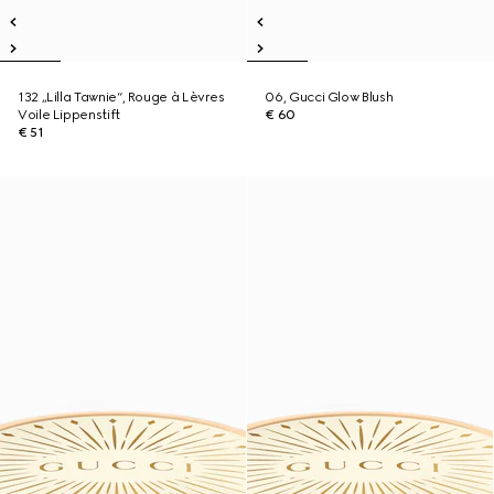
132 „Lilla Tawnie“, Rouge à Lèvres
06, Gucci Glow Blush
Voile Lippenstift
€ 60
€ 51