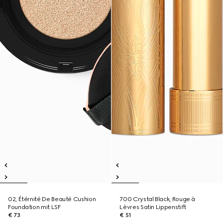
02, Étérnité De Beauté Cushion
700 Crystal Black, Rouge à
Foundation mit LSF
Lèvres Satin Lippenstift
€ 73
€ 51