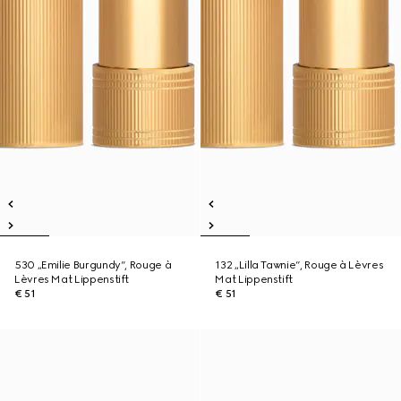
530 „Emilie Burgundy“, Rouge à
132 „Lilla Tawnie“, Rouge à Lèvres
Lèvres Mat Lippenstift
Mat Lippenstift
€ 51
€ 51