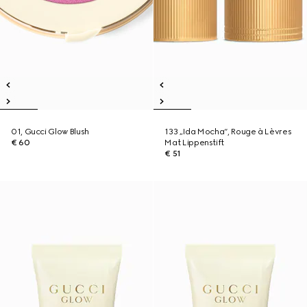
01, Gucci Glow Blush
133 „Ida Mocha“, Rouge à Lèvres
€ 60
Mat Lippenstift
€ 51