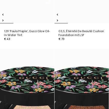
129 'Paula Maple', Gucci Glow Oil-
03,5, Étérnité De Beauté Cushion
In-Water Tint
Foundation mit LSF
€ 43
€ 73