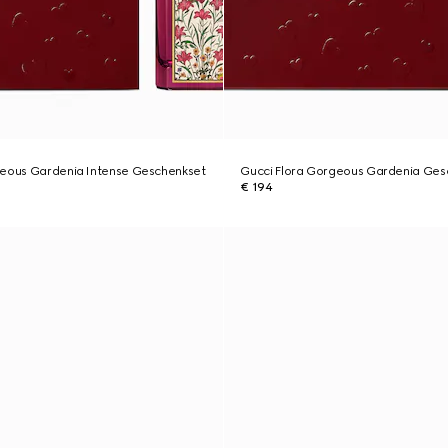
geous Gardenia Intense Geschenkset
Gucci Flora Gorgeous Gardenia Ges
€ 194