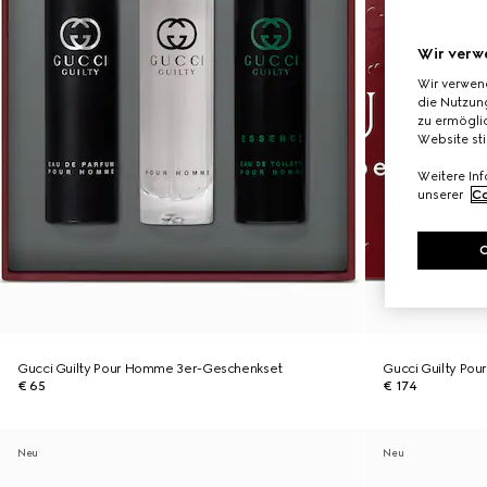
Wir verw
Wir verwen
die Nutzung
zu ermöglic
Website st
Weitere In
unserer
Co
Gucci Guilty Pour Homme 3er-Geschenkset
Gucci Guilty Po
€ 65
€ 174
Neu
Neu