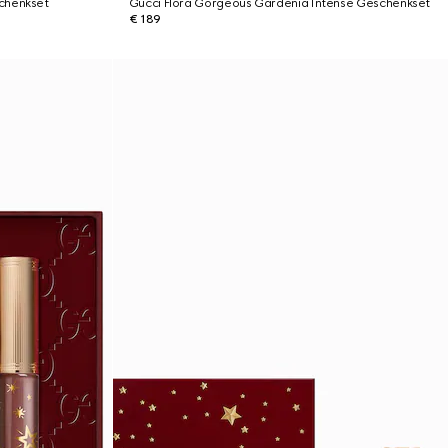
chenkset
Gucci Flora Gorgeous Gardenia Intense Geschenkset
€ 189