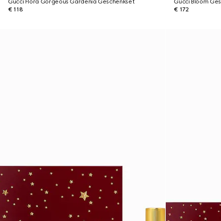
Gucci Flora Gorgeous Gardenia Geschenkset
Gucci Bloom Ges
€ 118
€ 172