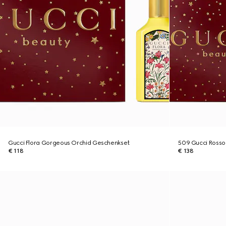
Gucci Flora Gorgeous Orchid Geschenkset
509 Gucci Rosso
€ 118
€ 138