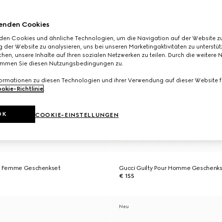
enden Cookies
den Cookies und ähnliche Technologien, um die Navigation auf der Website zu
 der Website zu analysieren, uns bei unseren Marketingaktivitäten zu unterstü
hen, unsere Inhalte auf Ihren sozialen Netzwerken zu teilen. Durch die weitere 
immen Sie diesen Nutzungsbedingungen zu.
formationen zu diesen Technologien und ihrer Verwendung auf dieser Website fi
okie-Richtlinie
.
OK
COOKIE-EINSTELLUNGEN
ur Femme Geschenkset
Gucci Guilty Pour Homme Geschenk
€ 155
Neu