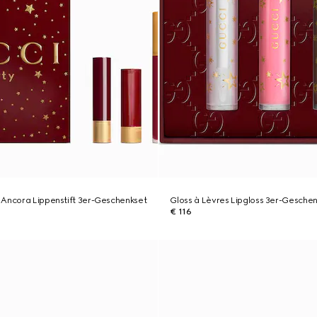
 Ancora Lippenstift 3er-Geschenkset
Gloss à Lèvres Lipgloss 3er-Gesche
€ 116