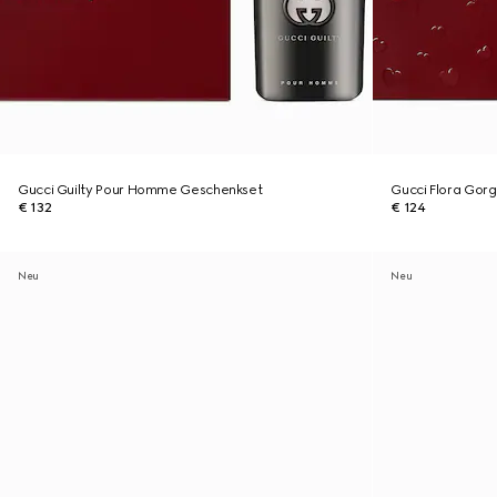
Gucci Guilty Pour Homme Geschenkset
Gucci Flora Gor
€ 132
€ 124
Neu
Neu