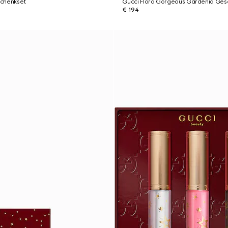
chenkset
Gucci Flora Gorgeous Gardenia Ges
€ 194