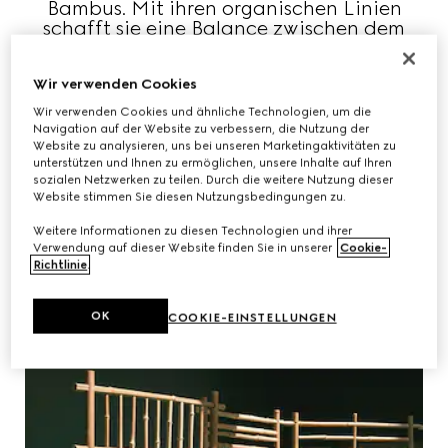
Bambus. Mit ihren organischen Linien
schafft sie eine Balance zwischen dem
Wachstum der Pflanze und der Bewegung
des Wassers. Sie erinnert an natürliche
Wir verwenden Cookies
Elemente, die die Grundlage für Stabilität
und Leben bilden, aber auch strukturelle
Wir verwenden Cookies und ähnliche Technologien, um die
Grenzen überwinden und somit einen
Navigation auf der Website zu verbessern, die Nutzung der
Bogen zwischen Zuverlässigkeit und
Website zu analysieren, uns bei unseren Marketingaktivitäten zu
unterstützen und Ihnen zu ermöglichen, unsere Inhalte auf Ihren
Wildheit schlagen.
sozialen Netzwerken zu teilen. Durch die weitere Nutzung dieser
Website stimmen Sie diesen Nutzungsbedingungen zu.
Weitere Informationen zu diesen Technologien und ihrer
Verwendung auf dieser Website finden Sie in unserer
Cookie-
Richtlinie
.
OK
COOKIE-EINSTELLUNGEN