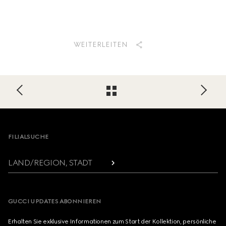
WEITERLEITEN
Footer
FILIALSUCHE
LAND/REGION, STADT
GUCCI UPDATES ABONNIEREN
Erhalten Sie exklusive Informationen zum Start der Kollektion, persönliche