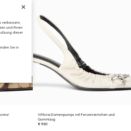
 verbessern,
tzen und Ihnen
Nutzung dieser
nden Sie in
onna'
Vittoria Damenpumps mit Fersenriemchen und
Gummizug
€ 950