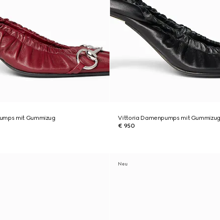
pumps mit Gummizug
Vittoria Damenpumps mit Gummizu
€ 950
Neu