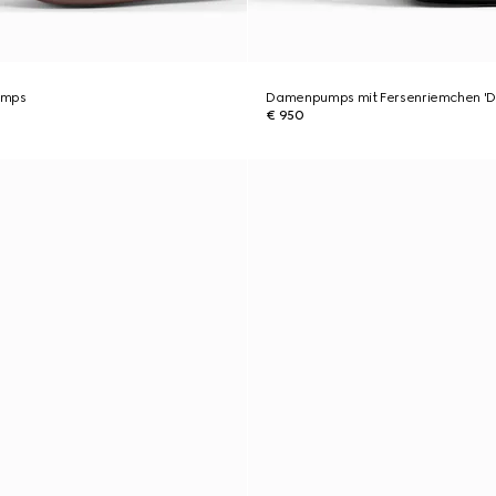
umps
Damenpumps mit Fersenriemchen 'D
€ 950