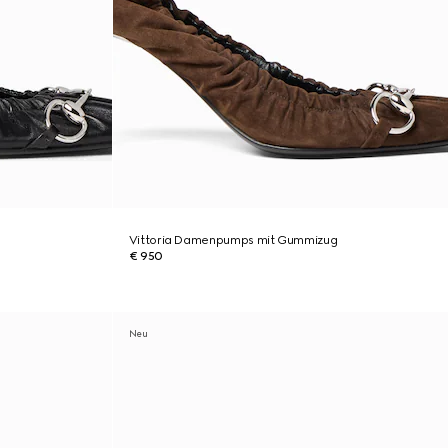
g
Vittoria Damenpumps mit Gummizug
€ 950
Neu