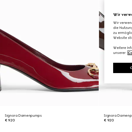
Wir verw
Wir verwen
die Nutzung
zu ermöglic
Website st
Weitere In
unserer
Co
Signora Damenpumps
Signora Damen
€ 920
€ 920