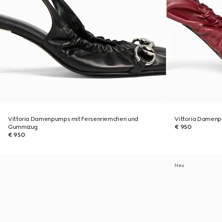
Vittoria Damenpumps mit Fersenriemchen und
Vittoria Damen
Gummizug
€ 950
€ 950
Neu