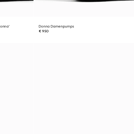
onna'
Donna Damenpumps
€ 950