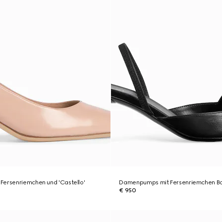
Fersenriemchen und 'Castello'
Damenpumps mit Fersenriemchen B
€ 950