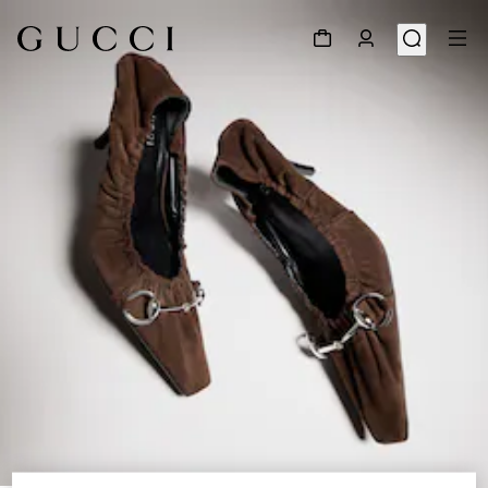
1
/
7