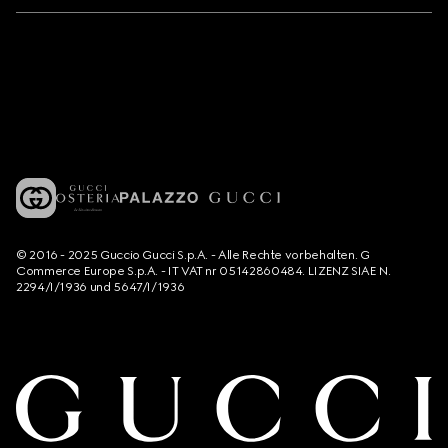
© 2016 - 2025 Guccio Gucci S.p.A. - Alle Rechte vorbehalten. G
Commerce Europe S.p.A. - IT VAT nr 05142860484. LIZENZ SIAE N.
2294/I/1936 und 5647/I/1936