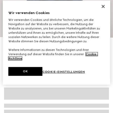
Wir verwenden Cookies
Wir verwenden Cookies und ähnliche Technologien, um die
Navigation auf der Website zu verbessern, die Nutzung der
1
/
12
Website zu analysieren, uns bei unseren Marketingaktivitäten zu
unterstützen und Ihnen zu ermöglichen, unsere Inhalte auf Ihren
sozialen Netzwerken zu teilen. Durch die weitere Nutzung dieser
Website stimmen Sie diesen Nutzungsbedingungen zu.
Mit Initialen personalisieren
Mittelgroße Horsebit Ristretto Schultertasche
Weitere Informationen zu diesen Technologien und ihrer
€ 2.600
Verwendung auf dieser Website finden Sie in unserer
Cookie-
Richtlinie
.
Varianten
sandfarbener und brauner GG Canvas
OK
COOKIE-EINSTELLUNGEN