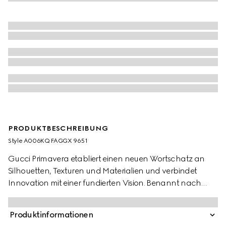
PRODUKTBESCHREIBUNG
Style ‎A006KQ FAGGX 9651
Gucci Primavera etabliert einen neuen Wortschatz an
Silhouetten, Texturen und Materialien und verbindet
Innovation mit einer fundierten Vision. Benannt nach
dem italienischen Ristretto-Kaffee, klein in der Größe, aber
reich an Intensität, ist der Horsebit Ristretto ein schlanker
Produktinformationen
und kompakter Ausdruck des Reitsportcodes von Gucci.