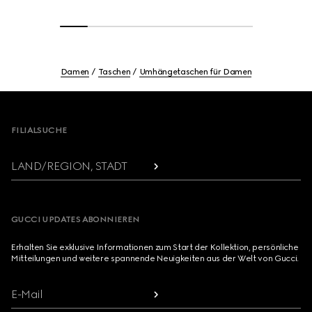
Damen
Taschen
Umhängetaschen für Damen
Footer
FILIALSUCHE
LAND/REGION, STADT
GUCCI UPDATES ABONNIEREN
Erhalten Sie exklusive Informationen zum Start der Kollektion, persönliche
Mitteilungen und weitere spannende Neuigkeiten aus der Welt von Gucci.
E-Mail