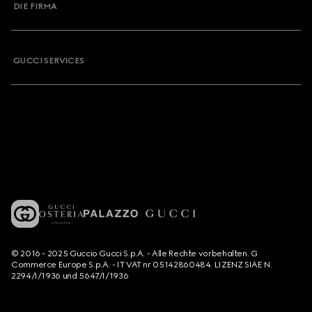
DIE FIRMA
GUCCI SERVICES
© 2016 - 2025 Guccio Gucci S.p.A. - Alle Rechte vorbehalten. G
Commerce Europe S.p.A. - IT VAT nr 05142860484. LIZENZ SIAE N.
2294/I/1936 und 5647/I/1936