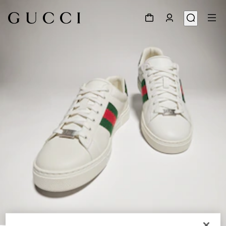
1
/
8