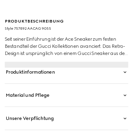
PRODUKTBESCHREIBUNG
Style ‎757892 AACAG 9055
Seit seiner Einführung ist der Ace Sneaker zum festen
Bestandteil der Gucci Kollektionen avanciert. Das Retro-
Design ist ursprünglich von einem Gucci Sneaker aus den
1970ern inspiriert und wird im neuen, eklektischen
Narrativ des Hauses beständig neu interpretiert und
Produktinformationen
eingeführt. Dieses Low-Top-Modell aus weißem Leder
zeichnet sich durch das Web in Grün und Rot aus.
Material und Pflege
Unsere Verpflichtung