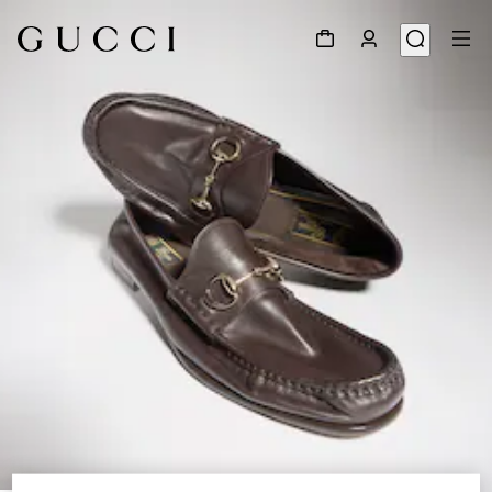
1
/
5