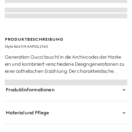
PRODUKTBESCHREIBUNG
Style ‎864119 AAF3Q 2140
Generation Gucci taucht in die Archivcodes der Marke
ein und kombiniert verschiedene Designgenerationen zu
einer ästhetischen Erzählung. Der charakteristische
Loafer mit Horsebit strahlt klassische Eleganz aus, die das
Erbe des Hauses widerspiegelt. Dieser Stil zeichnet sich
Produktinformationen
durch ein sehr weiches Lederobermaterial aus, das
Komfort und mühelosen Stil vereint, und wird durch die
von der Reitkunst inspirierte Hardware vervollständigt.
Material und Pflege