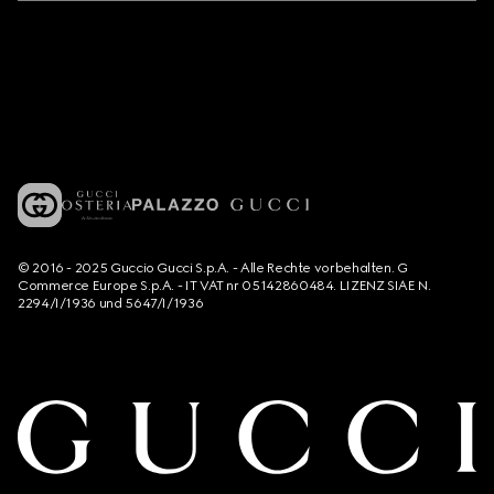
© 2016 - 2025 Guccio Gucci S.p.A. - Alle Rechte vorbehalten. G
Commerce Europe S.p.A. - IT VAT nr 05142860484. LIZENZ SIAE N.
2294/I/1936 und 5647/I/1936